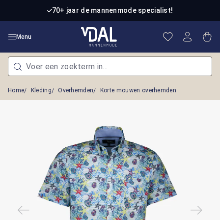
Ga naar de hoofdinhoud
70+ jaar de mannenmode specialist!
Je hebt 0 item
Win
Menu
Home
Kleding
Overhemden
Korte mouwen overhemden
Afbeeldingengalerij overslaan