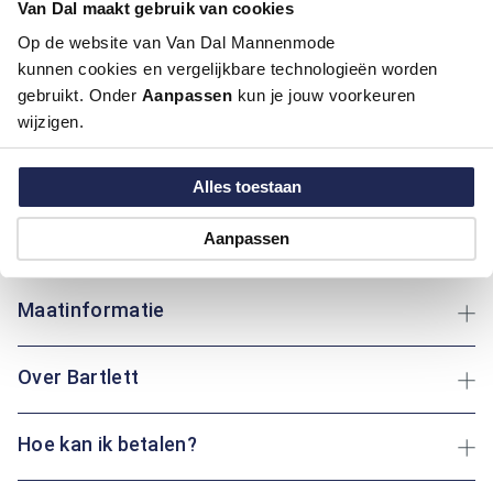
Van Dal maakt gebruik van cookies
Pasvorm:
Regular Fit
Op de website van Van Dal Mannenmode
Motief:
Natuur elementen motief
kunnen cookies en vergelijkbare technologieën worden
gebruikt. Onder
Aanpassen
kun je jouw voorkeuren
Dit overhemd met korte mouw van Bartlett heeft een
wijzigen.
klassieke boord en een regular fit pasvorm, perfect voor een
comfortabele dag. Het katoen biedt ademend comfort, ideaal
voor warmere dagen. De levendige print voegt een speels
Alles toestaan
element toe aan je kledingset. Of je nu in de tuin werkt of een
wandeling maakt: dit overhemd geeft altijd een frisse
Aanpassen
uitstraling.
Maatinformatie
Over Bartlett
Hoe kan ik betalen?