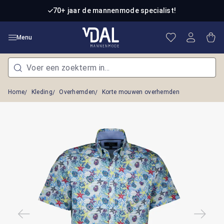
Ga naar de hoofdinhoud
70+ jaar de mannenmode specialist!
Je hebt 0 item
Win
Menu
Home
Kleding
Overhemden
Korte mouwen overhemden
Afbeeldingengalerij overslaan