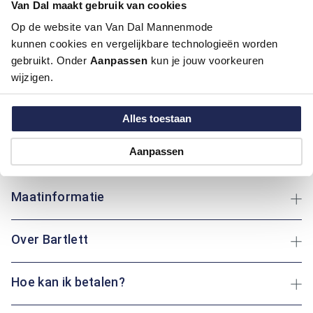
Van Dal maakt gebruik van cookies
Pasvorm:
Regular Fit
Op de website van Van Dal Mannenmode
Motief:
Natuur elementen motief
kunnen cookies en vergelijkbare technologieën worden
gebruikt. Onder
Aanpassen
kun je jouw voorkeuren
Dit overhemd met korte mouw van Bartlett heeft een
wijzigen.
klassieke boord en een regular fit pasvorm, perfect voor een
comfortabele dag. Het katoen biedt ademend comfort, ideaal
voor warmere dagen. De levendige print voegt een speels
Alles toestaan
element toe aan je kledingset. Of je nu in de tuin werkt of een
wandeling maakt: dit overhemd geeft altijd een frisse
Aanpassen
uitstraling.
Maatinformatie
Over Bartlett
Hoe kan ik betalen?