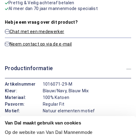
Prettig & Veilig achteraf betalen
Al meer dan 70 jaar mannenmode specialist
Heb je een vraag over dit product?
Chat met een medewerker
Neem contact op via de e-mail
Productinformatie
Artikelnummer
1016071-29-M
Kleur:
Blauw/Navy, Blauw Mix
Materiaal:
100% Katoen
Pasvorm:
Regular Fit
Motief:
Natuur elementen motief
Van Dal maakt gebruik van cookies
Dit overhemd van Bartlett met korte mouw combineert een
Op de website van Van Dal Mannenmode
klassieke boord en knopen met een speelse print. Het regular