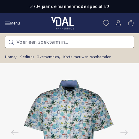
Ga naar de hoofdinhoud
70+ jaar de mannenmode specialist!
Je hebt 0 item
Win
Menu
Home
Kleding
Overhemden
Korte mouwen overhemden
Afbeeldingengalerij overslaan