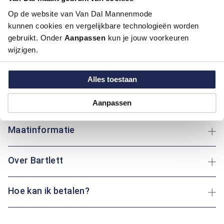
Pasvorm:
Regular Fit
Op de website van Van Dal Mannenmode
Motief:
Natuur elementen motief
kunnen cookies en vergelijkbare technologieën worden
gebruikt. Onder
Aanpassen
kun je jouw voorkeuren
Dit overhemd met korte mouw van Bartlett biedt een
wijzigen.
klassieke boord en regular fit pasvorm. Gemaakt van katoen,
zorgt het voor een ademend en comfortabel gevoel, ideaal
Alles toestaan
voor dagelijks gebruik. Of je nu een wandeling maakt in het
park of thuis ontspant: dit overhemd geeft je altijd een fris
gevoel.
Aanpassen
Maatinformatie
Over Bartlett
Hoe kan ik betalen?