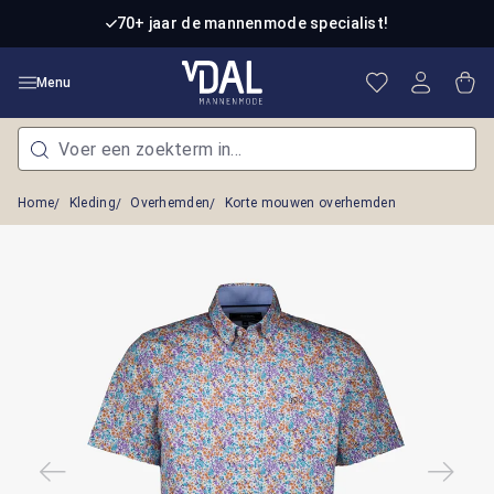
Ga naar de hoofdinhoud
70+ jaar de mannenmode specialist!
Je hebt 0 item
Win
Menu
Home
Kleding
Overhemden
Korte mouwen overhemden
Afbeeldingengalerij overslaan