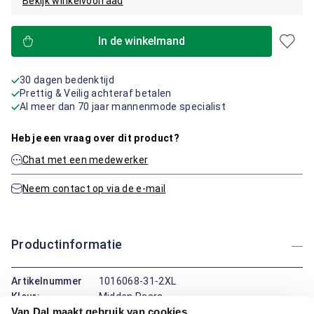
Bekijk winkelvoorraad
In de winkelmand
30 dagen bedenktijd
Prettig & Veilig achteraf betalen
Al meer dan 70 jaar mannenmode specialist
Heb je een vraag over dit product?
Chat met een medewerker
Neem contact op via de e-mail
Productinformatie
Artikelnummer
1016068-31-2XL
Kleur:
Midden Paars
Van Dal maakt gebruik van cookies
Materiaal:
100% Katoen