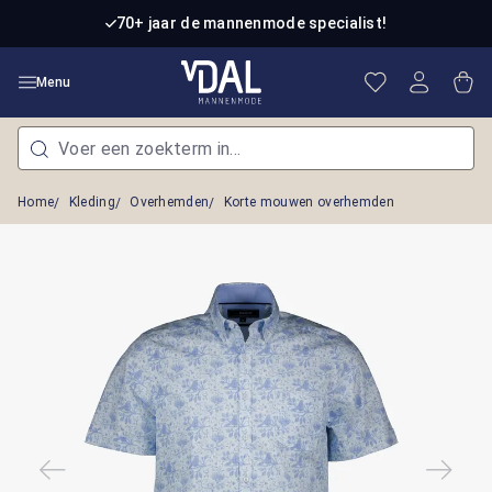
Ga naar de hoofdinhoud
70+ jaar de mannenmode specialist!
Je hebt 0 item
Win
Menu
Home
Kleding
Overhemden
Korte mouwen overhemden
Afbeeldingengalerij overslaan