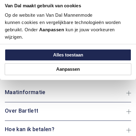
Van Dal maakt gebruik van cookies
Pasvorm:
Regular Fit
Motief:
Fantasie motief, Natuur elementen motief
Op de website van Van Dal Mannenmode
kunnen cookies en vergelijkbare technologieën worden
Dit overhemd met korte mouw van Bartlett is ideaal voor
gebruikt. Onder
Aanpassen
kun je jouw voorkeuren
dagelijks gebruik. De klassieke boord en regular fit pasvorm
wijzigen.
zorgen voor een tijdloze uitstraling en comfort. Gemaakt van
hoogwaardig katoen, biedt dit kledingstuk ademend
Alles toestaan
vermogen en zachtheid, perfect voor elke gelegenheid. De
subtiele patronen voegen een speels detail toe zonder te
overheersen. Of je nu een wandeling maakt of thuis ontspant:
Aanpassen
dit overhemd biedt altijd het gewenste comfort.
Maatinformatie
Over Bartlett
Hoe kan ik betalen?