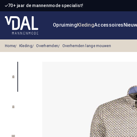
70+ jaar de mannenmode specialist!
 naar de hoofdinhoud
Ga naar de zoekopdracht
Ga naar de hoofdnavigatie
Opruiming
Kleding
Accessoires
Nieu
Home
Kleding
Overhemden
Overhemden lange mouwen
Afbeeldingengalerij overslaan