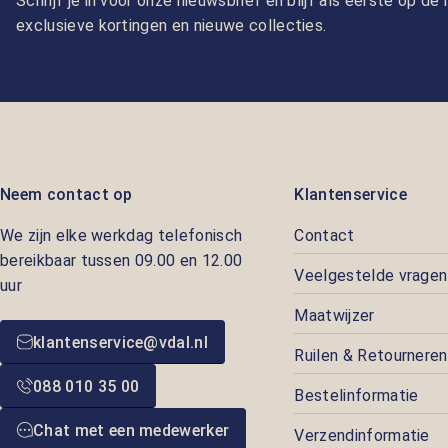
Schrijf je in voor onze nieuwsbrief en blijf als eerste op d
exclusieve kortingen en nieuwe collecties.
Neem contact op
Klantenservice
We zijn elke werkdag telefonisch
Contact
bereikbaar tussen 09.00 en 12.00
Veelgestelde vragen
uur
Maatwijzer
klantenservice@vdal.nl
Ruilen & Retourneren
088 010 35 00
Bestelinformatie
Chat met een medewerker
Verzendinformatie