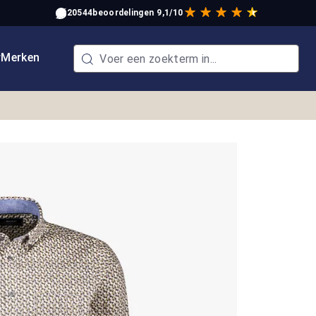
20544
beoordelingen
9,1/10
w
Merken