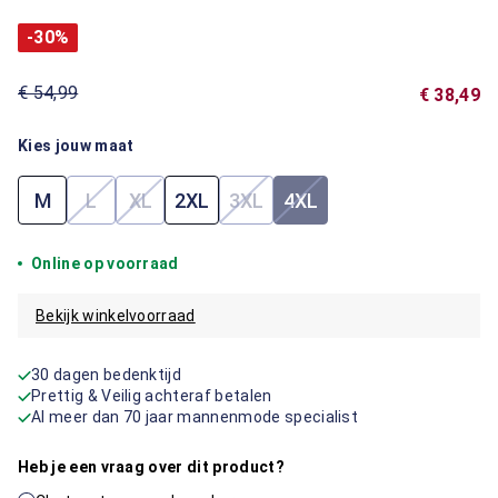
-30%
€ 54,99
€ 38,49
Kies jouw maat
M
L
XL
2XL
3XL
4XL
(Deze optie is momenteel niet beschikbaar.)
(Deze optie is momenteel niet beschikbaar.)
(Deze optie is momenteel niet 
(Deze optie is momenteel
Online op voorraad
Bekijk winkelvoorraad
30 dagen bedenktijd
Prettig & Veilig achteraf betalen
Al meer dan 70 jaar mannenmode specialist
Heb je een vraag over dit product?