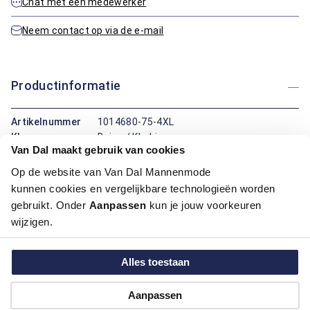
Chat met een medewerker
Neem contact op via de e-mail
Productinformatie
Artikelnummer
1014680-75-4XL
Kleur:
Beige / Khaki
Van Dal maakt gebruik van cookies
Op de website van Van Dal Mannenmode
Maatinformatie
kunnen cookies en vergelijkbare technologieën worden
gebruikt. Onder
Aanpassen
kun je jouw voorkeuren
Over Bartlett
wijzigen.
Hoe kan ik betalen?
Alles toestaan
Aanpassen