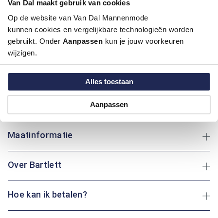
Van Dal maakt gebruik van cookies
Motief:
Uni motief
Op de website van Van Dal Mannenmode
kunnen cookies en vergelijkbare technologieën worden
Deze korte broek van Bartlett biedt een effen ontwerp dat
gebruikt. Onder
Aanpassen
kun je jouw voorkeuren
veelzijdig is. Gemaakt van katoen en elastaan, zorgt het voor
wijzigen.
comfort en flexibiliteit. De effen look maakt het gemakkelijk
te combineren met verschillende kledingsets. Het ademende
katoen houdt je koel op warme dagen, terwijl de elastaan een
Alles toestaan
comfortabele pasvorm biedt. Of je nu een wandeling maakt in
het park of ontspant in de tuin: deze korte broek biedt altijd
Aanpassen
het comfort dat je zoekt.
Maatinformatie
Over Bartlett
Hoe kan ik betalen?