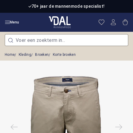
Ga naar de hoofdinhoud
70+ jaar de mannenmode specialist!
Je hebt 0 item
Win
Menu
Home
Kleding
Broeken
Korte broeken
Afbeeldingengalerij overslaan