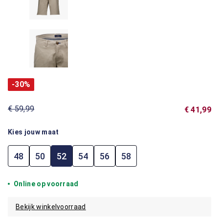
-30%
€ 59,99
€ 41,99
Kies jouw maat
48
50
52
54
56
58
Online op voorraad
Bekijk winkelvoorraad