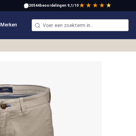
20544
beoordelingen
9,1/10
w
Merken