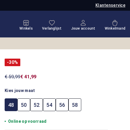
Klantenservice
Je hebt 0 items op je verlanglijstje
Winkel
Winkels
Verlanglijst
Jouw account
Winkelmand
-30%
€ 59,99
€ 41,99
Kies jouw maat
48
50
52
54
56
58
Online op voorraad