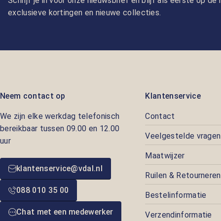
Schrijf je in voor onze nieuwsbrief en blijf als eerste op d
exclusieve kortingen en nieuwe collecties.
Neem contact op
Klantenservice
We zijn elke werkdag telefonisch
Contact
bereikbaar tussen 09.00 en 12.00
Veelgestelde vragen
uur
Maatwijzer
klantenservice@vdal.nl
Ruilen & Retourneren
088 010 35 00
Bestelinformatie
Chat met een medewerker
Verzendinformatie