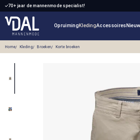
70+ jaar de mannenmode specialist!
 naar de hoofdinhoud
Ga naar de zoekopdracht
Ga naar de hoofdnavigatie
Opruiming
Kleding
Accessoires
Nieu
Home
Kleding
Broeken
Korte broeken
Afbeeldingengalerij overslaan