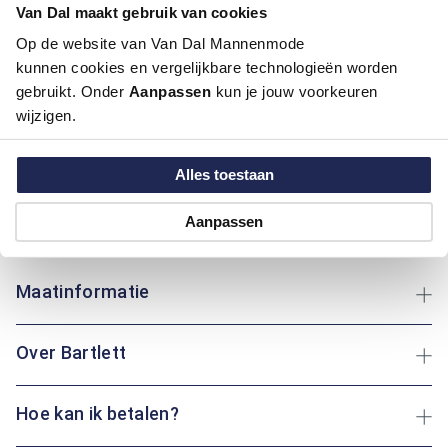
Van Dal maakt gebruik van cookies
Neem contact op via de e-mail
Op de website van Van Dal Mannenmode
kunnen cookies en vergelijkbare technologieën worden
gebruikt. Onder
Aanpassen
kun je jouw voorkeuren
Productinformatie
wijzigen.
Artikelnummer
1016090-20-50
Kleur:
Blauw/Navy
Alles toestaan
Materiaal:
100% Polyester
Pasvorm:
Regular Fit
Aanpassen
Motief:
Uni motief
Maatinformatie
Over Bartlett
Hoe kan ik betalen?