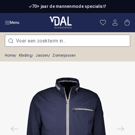
Ga naar de hoofdinhoud
70+ jaar de mannenmode specialist!
Je hebt 0 item
Win
Menu
Home
Kleding
Jassen
Zomerjassen
Afbeeldingengalerij overslaan