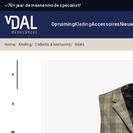
70+ jaar de mannenmode specialist!
 naar de hoofdinhoud
Ga naar de zoekopdracht
Ga naar de hoofdnavigatie
Opruiming
Kleding
Accessoires
Nieu
Home
Kleding
Colberts & kostuums
Gilets
Afbeeldingengalerij overslaan