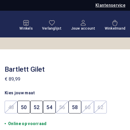
Klantenservice
Je hebt 0 items op je verlanglijstje
Winkel
Winkels
Verlanglijst
Jouw account
Winkelmand
Bartlett Gilet
€ 89,99
Kies jouw maat
48
50
52
54
56
58
60
62
(Deze optie is momenteel niet beschikbaar.)
(Deze optie is momenteel niet b
(Deze optie is mome
(Deze optie i
Online op voorraad