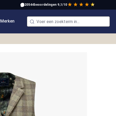
20544
beoordelingen
9,1/10
w
Merken