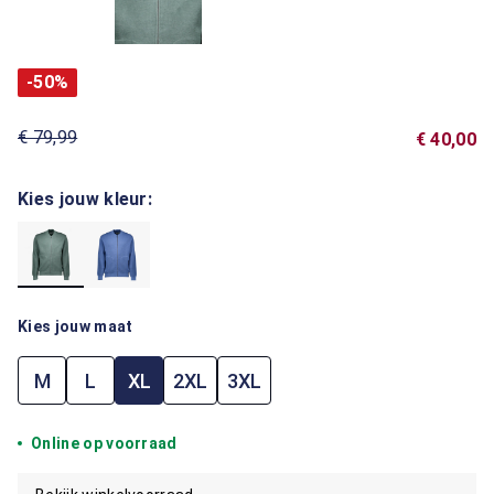
-50%
€ 79,99
€ 40,00
Kies jouw kleur:
Kies jouw maat
M
L
XL
2XL
3XL
Online op voorraad