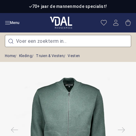
Ga naar de hoofdinhoud
70+ jaar de mannenmode specialist!
Je hebt 0 item
Win
Menu
Home
Kleding
Truien & Vesten
Vesten
Afbeeldingengalerij overslaan