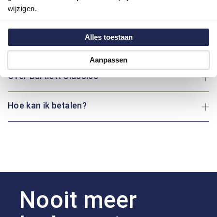
wijzigen.
Pasvorm:
Regular Fit
Motief:
Uni motief
Alles toestaan
Maatinformatie
Aanpassen
Over Bartlett Classics
Hoe kan ik betalen?
Nooit meer