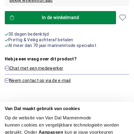
Bekijk winkelvoorraad
In de winkelmand
30 dagen bedenktijd
Prettig & Veilig achteraf betalen
Al meer dan 70 jaar mannenmode specialist
Heb je een vraag over dit product?
Chat met een medewerker
Neem contact op via de e-mail
Productinformatie
Van Dal maakt gebruik van cookies
Op de website van Van Dal Mannenmode
Artikelnummer
1016318-41-XL
kunnen cookies en vergelijkbare technologieën worden
Kleur:
Midden Groen
gebruikt. Onder
Aanpassen
kun je jouw voorkeuren
Materiaal:
50% Katoen / 50% Acryl