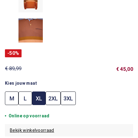
-50%
€ 89,99
€ 45,00
Kies jouw maat
M
L
XL
2XL
3XL
Online op voorraad
Bekijk winkelvoorraad