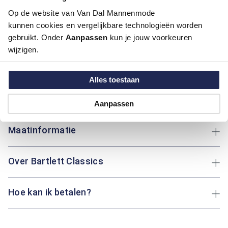
Motief:
Strepen motief
Op de website van Van Dal Mannenmode
kunnen cookies en vergelijkbare technologieën worden
Deze trui van Bartlett Classics biedt een comfortabele
gebruikt. Onder
Aanpassen
kun je jouw voorkeuren
regular fit pasvorm en is gemaakt van katoen, wat zorgt voor
wijzigen.
een zacht en ademend gevoel. De polokraag voegt een
klassieke touch toe. Het gestreepte patroon geeft een
Alles toestaan
speels accent aan het geheel. Of je nu een wandeling maakt
in het park of ontspant op de bank: deze trui houdt je altijd
behaaglijk warm.
Aanpassen
Maatinformatie
Over Bartlett Classics
Hoe kan ik betalen?