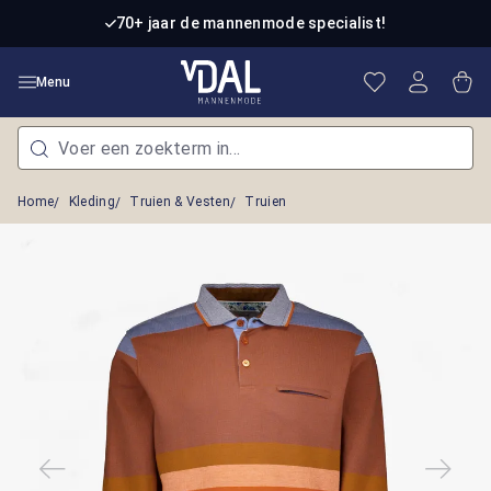
Ga naar de hoofdinhoud
70+ jaar de mannenmode specialist!
Je hebt 0 item
Win
Menu
Home
Kleding
Truien & Vesten
Truien
Afbeeldingengalerij overslaan