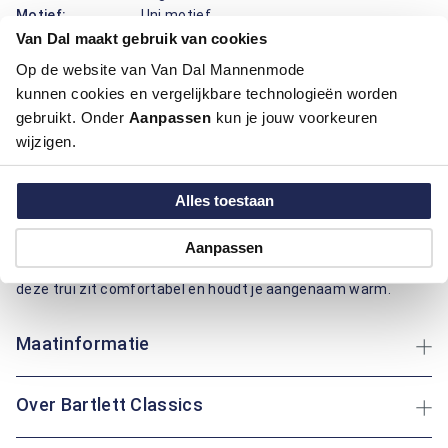
Motief:
Uni motief
Van Dal maakt gebruik van cookies
Op de website van Van Dal Mannenmode
Deze trui van Bartlett Classics draagt prettig en ziet er
verzorgd uit. De opstaande boord met halve ritssluiting
kunnen cookies en vergelijkbare technologieën worden
maakt aan- en uittrekken makkelijk en laat je snel afstemmen
gebruikt. Onder
Aanpassen
kun je jouw voorkeuren
op de temperatuur. De regular fit pasvorm geeft fijne
wijzigen.
bewegingsruimte. De combinatie van katoen en polyester
zorgen voor een zachte feel, goede vormvastheid en
Alles toestaan
onderhoudsgemak, ideaal voor dagelijks gebruik. Het effen
motief geeft een rustige uitstraling die makkelijk combineert.
Praktisch detail: een borstzak met rits voor sleutels of
Aanpassen
pasjes. Of je nu een frisse wandeling maakt of binnen leest:
deze trui zit comfortabel en houdt je aangenaam warm.
Maatinformatie
Over Bartlett Classics