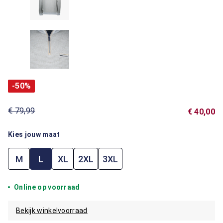
-50%
€ 79,99
€ 40,00
Kies jouw maat
M
L
XL
2XL
3XL
Online op voorraad
Bekijk winkelvoorraad