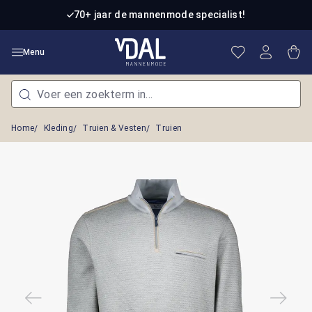
Ga naar de hoofdinhoud
70+ jaar de mannenmode specialist!
Je hebt 0 item
Win
Menu
Home
Kleding
Truien & Vesten
Truien
Afbeeldingengalerij overslaan