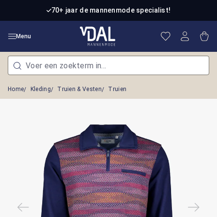
Ga naar de hoofdinhoud
70+ jaar de mannenmode specialist!
Je hebt 0 item
Win
Menu
Home
Kleding
Truien & Vesten
Truien
Afbeeldingengalerij overslaan