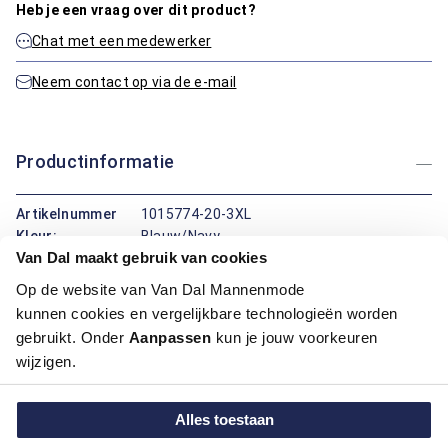
Heb je een vraag over dit product?
Chat met een medewerker
Neem contact op via de e-mail
Productinformatie
Artikelnummer
1015774-20-3XL
Kleur:
Blauw/Navy
Van Dal maakt gebruik van cookies
Materiaal:
60% Katoen / 40% Polyester
Pasvorm:
Regular Fit
Op de website van Van Dal Mannenmode
kunnen cookies en vergelijkbare technologieën worden
Maatinformatie
gebruikt. Onder
Aanpassen
kun je jouw voorkeuren
wijzigen.
Over Bartlett Classics
Alles toestaan