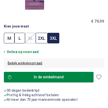
€ 79,99
Kies jouw maat
M
L
XL
2XL
3XL
(Deze optie is momenteel niet beschikbaar.)
Online op voorraad
Bekijk winkelvoorraad
In de winkelmand
30 dagen bedenktijd
Prettig & Veilig achteraf betalen
Al meer dan 70 jaar mannenmode specialist