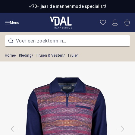
Ga naar de hoofdinhoud
70+ jaar de mannenmode specialist!
Je hebt 0 item
Win
Menu
Home
Kleding
Truien & Vesten
Truien
Afbeeldingengalerij overslaan