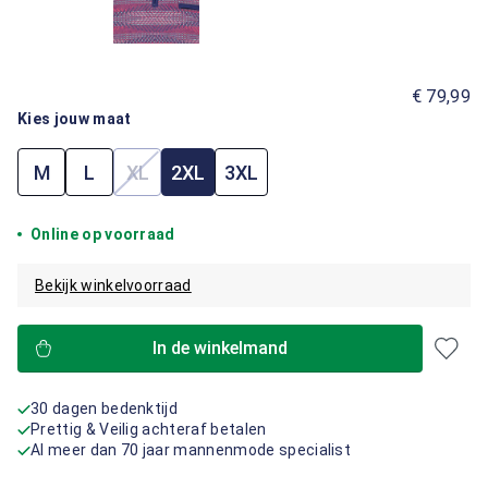
€ 79,99
Kies jouw maat
M
L
XL
2XL
3XL
(Deze optie is momenteel niet beschikbaar.)
Online op voorraad
Bekijk winkelvoorraad
In de winkelmand
30 dagen bedenktijd
Prettig & Veilig achteraf betalen
Al meer dan 70 jaar mannenmode specialist