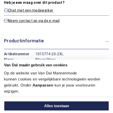
Heb je een vraag over dit product?
Chat met een medewerker
Neem contact op via de e-mail
Productinformatie
Artikelnummer
1015774-20-2XL
Kleur:
Blauw/Navy
Van Dal maakt gebruik van cookies
Materiaal:
60% Katoen / 40% Polyester
Pasvorm:
Regular Fit
Op de website van Van Dal Mannenmode
kunnen cookies en vergelijkbare technologieën worden
Maatinformatie
gebruikt. Onder
Aanpassen
kun je jouw voorkeuren
wijzigen.
Over Bartlett Classics
Alles toestaan