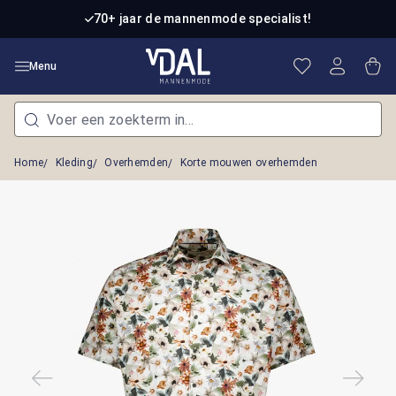
Ga naar de hoofdinhoud
70+ jaar de mannenmode specialist!
Je hebt 0 item
Win
Menu
Home
Kleding
Overhemden
Korte mouwen overhemden
Afbeeldingengalerij overslaan