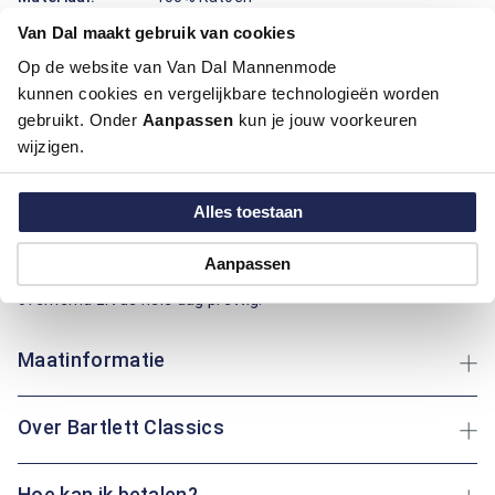
Pasvorm:
Regular Fit
Van Dal maakt gebruik van cookies
Motief:
Natuur elementen motief
Op de website van Van Dal Mannenmode
kunnen cookies en vergelijkbare technologieën worden
Dit overhemd met korte mouwen van Bartlett Classics draagt
gebruikt. Onder
Aanpassen
kun je jouw voorkeuren
prettig door het katoen dat zacht aanvoelt, goed ademt, fris
wijzigen.
blijft en makkelijk te wassen is. De klassieke boord geeft een
verzorgde uitstraling, terwijl de regular fit pasvorm ruimte
biedt bij de schouders en taille voor vrij bewegen. De
Alles toestaan
Natuurprint met bloemen en bladeren brengt een frisse,
vrolijke sfeer en maakt combineren eenvoudig met een jeans
Aanpassen
of chino. Of je nu op het terras zit of een wandeling maakt: dit
overhemd zit de hele dag prettig.
Maatinformatie
Over Bartlett Classics
Hoe kan ik betalen?