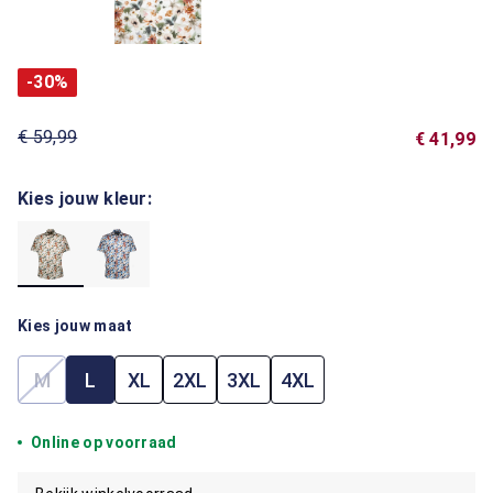
-30%
€ 59,99
€ 41,99
Kies jouw kleur:
Kies jouw maat
M
L
XL
2XL
3XL
4XL
(Deze optie is momenteel niet beschikbaar.)
Online op voorraad