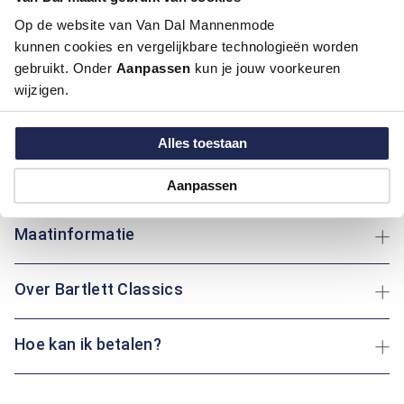
Pasvorm:
Regular Fit
Op de website van Van Dal Mannenmode
Motief:
Grafisch motief
kunnen cookies en vergelijkbare technologieën worden
gebruikt. Onder
Aanpassen
kun je jouw voorkeuren
Dit overhemd van Bartlett Classics biedt een button-down
wijzigen.
boord en regular fit pasvorm voor optimaal comfort. Gemaakt
van katoen, zorgt het voor een ademend en aangenaam
Alles toestaan
draagcomfort, ideaal voor dagelijks gebruik. Of je nu een
wandeling maakt of thuis ontspant: dit overhemd houdt je
altijd comfortabel.
Aanpassen
Maatinformatie
Over Bartlett Classics
Hoe kan ik betalen?