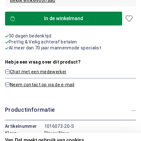
Bekijk winkelvoorraad
In de winkelmand
30 dagen bedenktijd
Prettig & Veilig achteraf betalen
Al meer dan 70 jaar mannenmode specialist
Heb je een vraag over dit product?
Chat met een medewerker
Neem contact op via de e-mail
Productinformatie
Artikelnummer
1016073-20-S
Kleur:
Blauw/Navy
Van Dal maakt gebruik van cookies
Materiaal:
100% Katoen