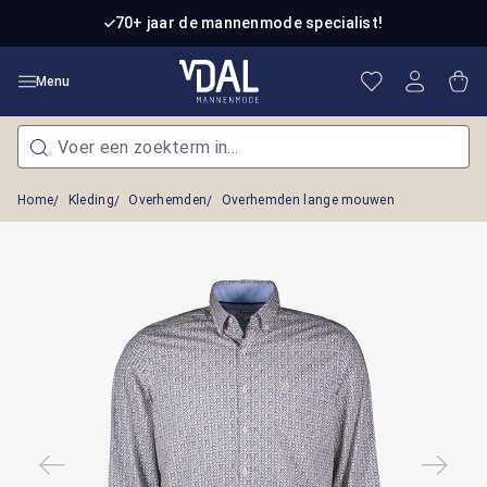
Ga naar de hoofdinhoud
70+ jaar de mannenmode specialist!
Je hebt 0 item
Win
Menu
Home
Kleding
Overhemden
Overhemden lange mouwen
Afbeeldingengalerij overslaan