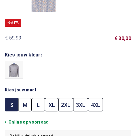
-50%
€ 59,99
€ 30,00
Kies jouw kleur:
Kies jouw maat
S
M
L
XL
2XL
3XL
4XL
Online op voorraad