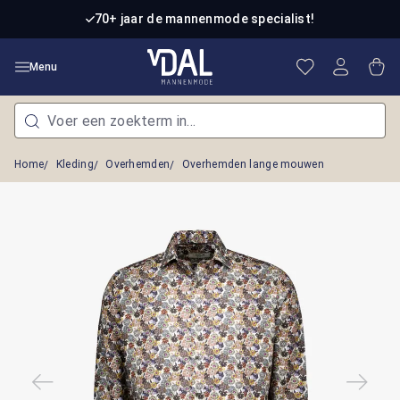
Ga naar de hoofdinhoud
70+ jaar de mannenmode specialist!
Je hebt 0 item
Win
Menu
Home
Kleding
Overhemden
Overhemden lange mouwen
Afbeeldingengalerij overslaan