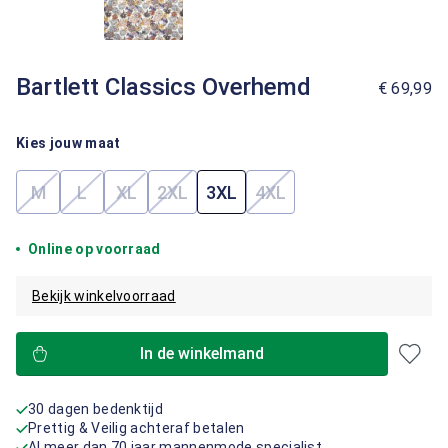
Bartlett Classics Overhemd
€ 69,99
Kies jouw maat
M
L
XL
2XL
3XL
4XL
(Deze optie is momenteel niet beschikbaar.)
(Deze optie is momenteel niet beschikbaar.)
(Deze optie is momenteel niet beschikbaar.)
(Deze optie is momenteel niet beschik
(Deze optie is momenteel
Online op voorraad
Bekijk winkelvoorraad
In de winkelmand
30 dagen bedenktijd
Prettig & Veilig achteraf betalen
Al meer dan 70 jaar mannenmode specialist