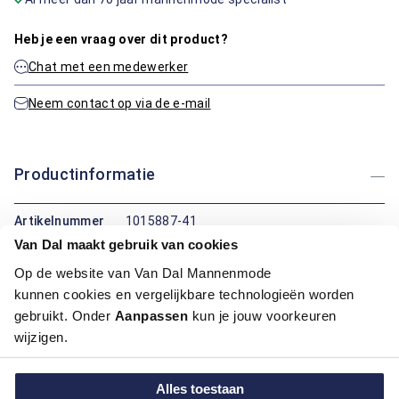
Heb je een vraag over dit product?
Chat met een medewerker
Neem contact op via de e-mail
Productinformatie
Artikelnummer
1015887-41
Kleur:
Midden Groen
Van Dal maakt gebruik van cookies
Materiaal:
100% Katoen
Op de website van Van Dal Mannenmode
Pasvorm:
Regular Fit
kunnen cookies en vergelijkbare technologieën worden
gebruikt. Onder
Aanpassen
kun je jouw voorkeuren
Maatinformatie
wijzigen.
Over Bartlett Classics
Alles toestaan