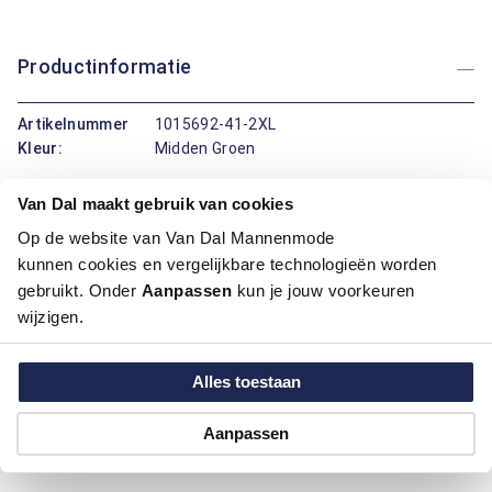
Productinformatie
Artikelnummer
1015692-41-2XL
Kleur:
Midden Groen
Van Dal maakt gebruik van cookies
Maatinformatie
Op de website van Van Dal Mannenmode
kunnen cookies en vergelijkbare technologieën worden
Over Bartlett Classics
gebruikt. Onder
Aanpassen
kun je jouw voorkeuren
wijzigen.
Hoe kan ik betalen?
Alles toestaan
Aanpassen