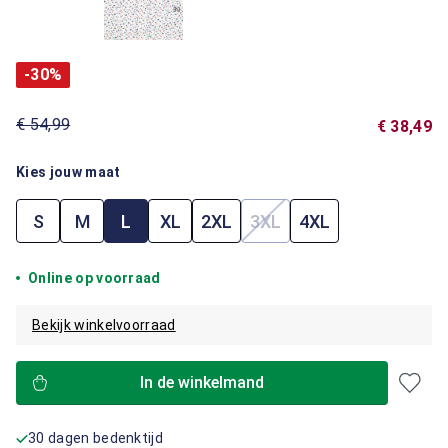
-30%
€ 54,99
€ 38,49
Kies jouw maat
S
M
L
XL
2XL
3XL
4XL
(Deze optie is momenteel
Online op voorraad
Bekijk winkelvoorraad
In de winkelmand
30 dagen bedenktijd