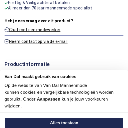
Prettig & Veilig achteraf betalen
Al meer dan 70 jaar mannenmode specialist
Heb je een vraag over dit product?
Chat met een medewerker
Neem contact op via de e-mail
Productinformatie
Van Dal maakt gebruik van cookies
Artikelnummer
1014583-60-L
Op de website van Van Dal Mannenmode
Kleur:
Wit
kunnen cookies en vergelijkbare technologieën worden
gebruikt. Onder
Aanpassen
kun je jouw voorkeuren
Maatinformatie
wijzigen.
Over Bartlett Classics
Alles toestaan