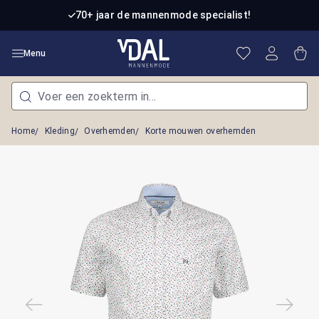
Ga naar de hoofdinhoud
70+ jaar de mannenmode specialist!
Je hebt 0 item
Win
Menu
Home
Kleding
Overhemden
Korte mouwen overhemden
Afbeeldingengalerij overslaan