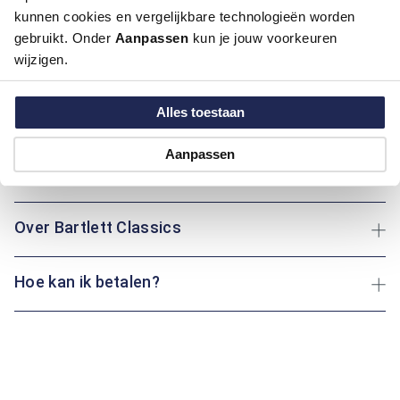
kunnen cookies en vergelijkbare technologieën worden
gebruikt. Onder
Aanpassen
kun je jouw voorkeuren
Artikelnummer
1016101-75-58
wijzigen.
Kleur:
Beige / Khaki
Materiaal:
100% Polyester
Pasvorm:
Regular Fit
Alles toestaan
Motief:
Uni motief
Aanpassen
Maatinformatie
Over Bartlett Classics
Hoe kan ik betalen?