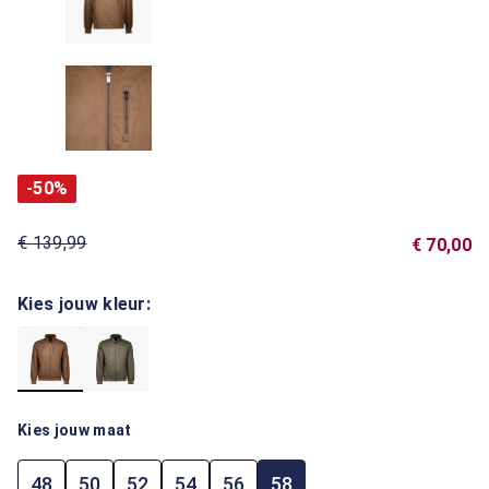
-50%
€ 139,99
€ 70,00
Kies jouw kleur:
Kies jouw maat
48
50
52
54
56
58