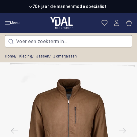
Ga naar de hoofdinhoud
70+ jaar de mannenmode specialist!
Je hebt 0 item
Win
Menu
Home
Kleding
Jassen
Zomerjassen
Afbeeldingengalerij overslaan