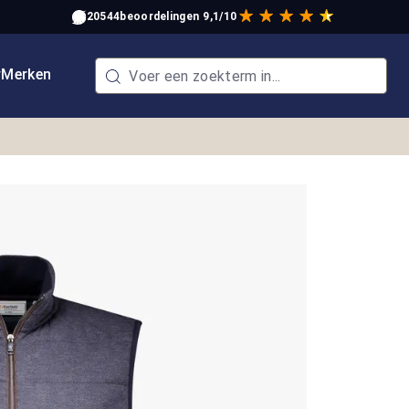
20544
beoordelingen
9,1/10
w
Merken