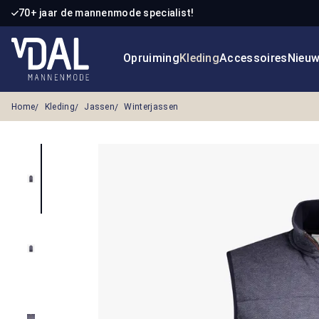
70+ jaar de mannenmode specialist!
 naar de hoofdinhoud
Ga naar de zoekopdracht
Ga naar de hoofdnavigatie
Opruiming
Kleding
Accessoires
Nieu
Home
Kleding
Jassen
Winterjassen
Afbeeldingengalerij overslaan