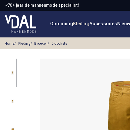
70+ jaar de mannenmode specialist!
 naar de hoofdinhoud
Ga naar de zoekopdracht
Ga naar de hoofdnavigatie
Opruiming
Kleding
Accessoires
Nieu
Home
Kleding
Broeken
5-pockets
Afbeeldingengalerij overslaan