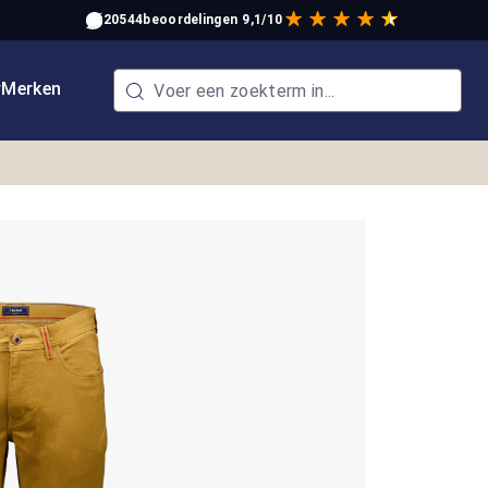
20544
beoordelingen
9,1/10
w
Merken