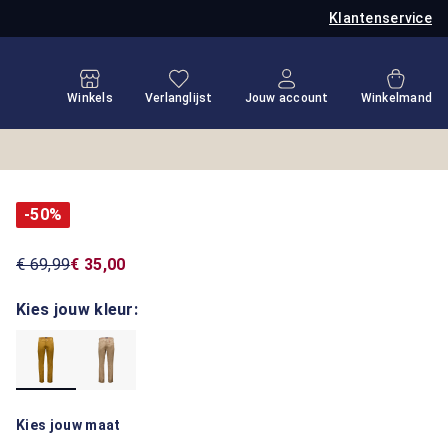
Klantenservice
Je hebt 0 items op je verlanglijstje
Winkel
Winkels
Verlanglijst
Jouw account
Winkelmand
-50%
€ 69,99
€ 35,00
Kies jouw kleur:
Kies jouw maat