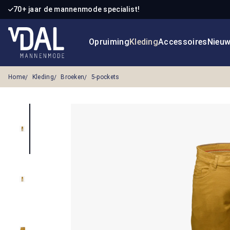
70+ jaar de mannenmode specialist!
 naar de hoofdinhoud
Ga naar de zoekopdracht
Ga naar de hoofdnavigatie
Opruiming
Kleding
Accessoires
Nieu
Home
Kleding
Broeken
5-pockets
Afbeeldingengalerij overslaan