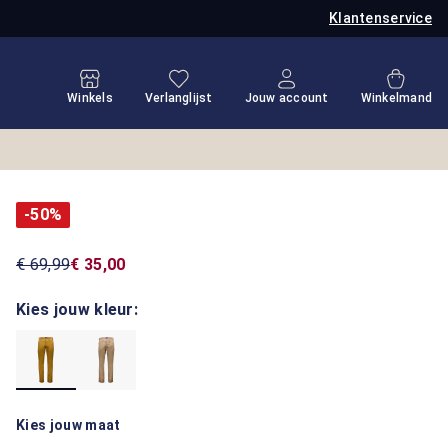
Klantenservice
Je hebt 0 items op je verlanglijstje
Winkel
Winkels
Verlanglijst
Jouw account
Winkelmand
-50%
€ 69,99
€ 35,00
Kies jouw kleur:
Kies jouw maat