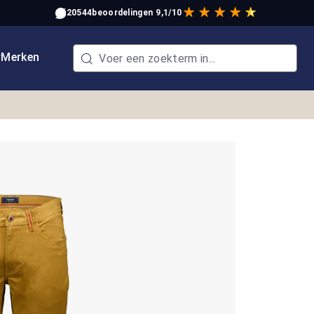
20544
beoordelingen
9,1/10
w
Merken