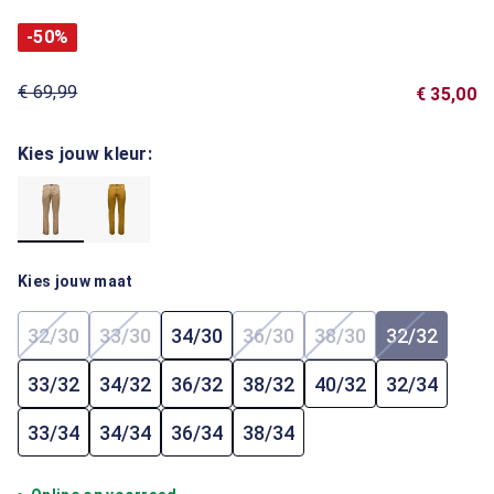
-50%
€ 69,99
€ 35,00
Kies jouw kleur:
Kies jouw maat
32/30
33/30
34/30
36/30
38/30
32/32
(Deze optie is momenteel niet beschikbaar.)
(Deze optie is momenteel niet beschikbaar.)
(Deze optie is momenteel ni
(Deze optie is mome
(Deze opti
33/32
34/32
36/32
38/32
40/32
32/34
33/34
34/34
36/34
38/34