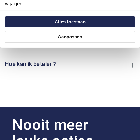
Pasvorm:
Regular Fit
wijzigen.
Motief:
Uni motief
Alles toestaan
Maatinformatie
Aanpassen
Over Bartlett
Hoe kan ik betalen?
Nooit meer