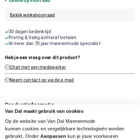
Online op voorraad
Bekijk winkelvoorraad
30 dagen bedenktijd
Prettig & Veilig achteraf betalen
Al meer dan 70 jaar mannenmode specialist
Heb je een vraag over dit product?
Chat met een medewerker
Neem contact op via de e-mail
Productinformatie
Van Dal maakt gebruik van cookies
Op de website van Van Dal Mannenmode
Artikelnummer
1016169-75-32/32
Kleur:
Beige / Khaki
kunnen cookies en vergelijkbare technologieën worden
Materiaal:
98% Katoen / 2% Elastaan
gebruikt. Onder
Aanpassen
kun je jouw voorkeuren