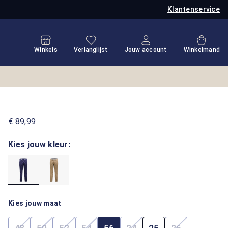
Klantenservice
Je hebt 0 items op je verlanglijstje
Winkel
Winkels
Verlanglijst
Jouw account
Winkelmand
€ 89,99
Kies jouw kleur:
Kies jouw maat