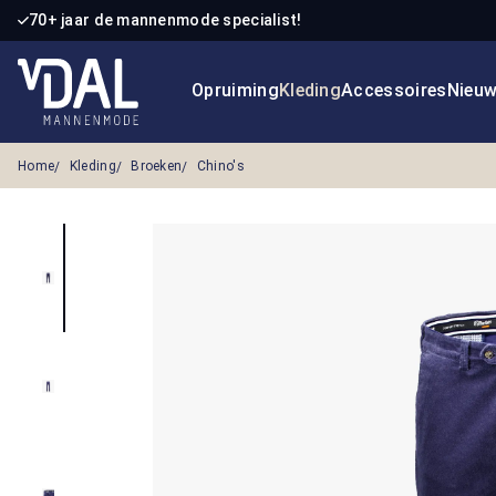
70+ jaar de mannenmode specialist!
 naar de hoofdinhoud
Ga naar de zoekopdracht
Ga naar de hoofdnavigatie
Opruiming
Kleding
Accessoires
Nieu
Home
Kleding
Broeken
Chino's
Afbeeldingengalerij overslaan