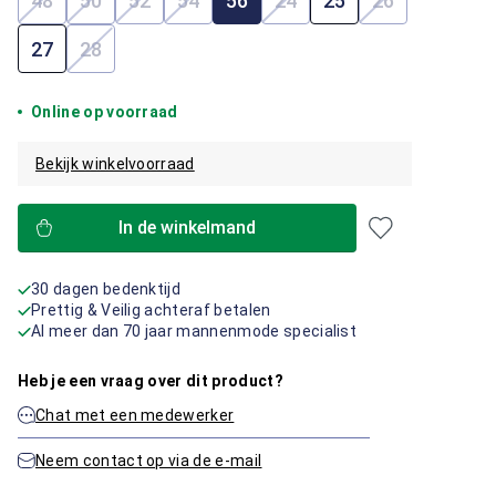
48
50
52
54
56
24
25
26
(Deze optie is momenteel niet beschikbaar.)
(Deze optie is momenteel niet beschikbaar.)
(Deze optie is momenteel niet beschikbaar.)
(Deze optie is momenteel niet beschik
(Deze optie is momenteel 
(Deze optie i
27
28
(Deze optie is momenteel niet beschikbaar.)
Online op voorraad
Bekijk winkelvoorraad
In de winkelmand
30 dagen bedenktijd
Prettig & Veilig achteraf betalen
Al meer dan 70 jaar mannenmode specialist
Heb je een vraag over dit product?
Chat met een medewerker
Neem contact op via de e-mail