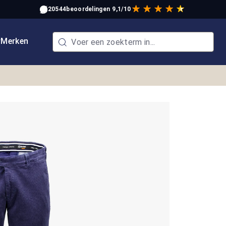
20544
beoordelingen
9,1/10
w
Merken