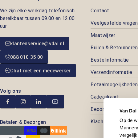
We zijn elke werkdag telefonisch
Contact
bereikbaar tussen 09.00 en 12.00
Veelgestelde vragen
uur
Maatwijzer
klantenservice@vdal.nl
Ruilen & Retourneren
088 010 35 00
Bestelinformatie
Chat met een medewerker
Verzendinformatie
Betaalmogelijkheden
Volg ons
Cadeaukaart
Beoordelingen
Van Dal
Op de w
Klachtenafhandeling
Betalen & Bezorgen
Mannenm
vergelij