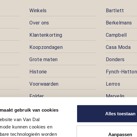
Winkels
Bartlett
Over ons
Berkelmans
Klantenkorting
Campbell
Koopzondagen
Casa Moda
Grote maten
Donders
Historie
Fynch-Hatton
Voorwaarden
Lerros
Folder
Marvelis
Pers
Pioneer
 maakt gebruik van cookies
Alles toestaan
ebsite van Van Dal
Prijspuzzel
ode kunnen cookies en
Vacatures
kbare technologieën worden
Aanpassen