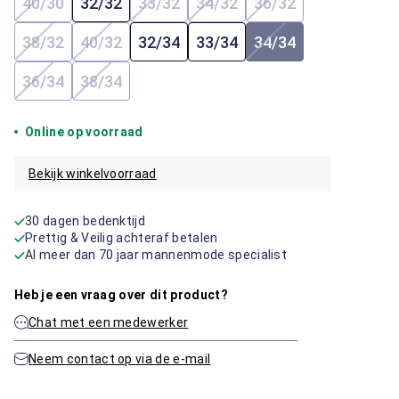
40/30
32/32
33/32
34/32
36/32
(Deze optie is momenteel niet beschikbaar.)
(Deze optie is momenteel niet beschi
(Deze optie is momenteel ni
(Deze optie is mome
38/32
40/32
32/34
33/34
34/34
(Deze optie is momenteel niet beschikbaar.)
(Deze optie is momenteel niet beschikbaar.)
(Deze optie is mome
36/34
38/34
(Deze optie is momenteel niet beschikbaar.)
(Deze optie is momenteel niet beschikbaar.)
Online op voorraad
Bekijk winkelvoorraad
30 dagen bedenktijd
Prettig & Veilig achteraf betalen
Al meer dan 70 jaar mannenmode specialist
Heb je een vraag over dit product?
Chat met een medewerker
Neem contact op via de e-mail