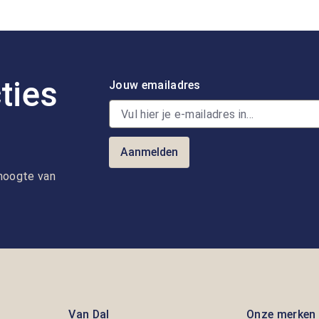
ties
Jouw emailadres
Aanmelden
e hoogte van
Van Dal
Onze merken