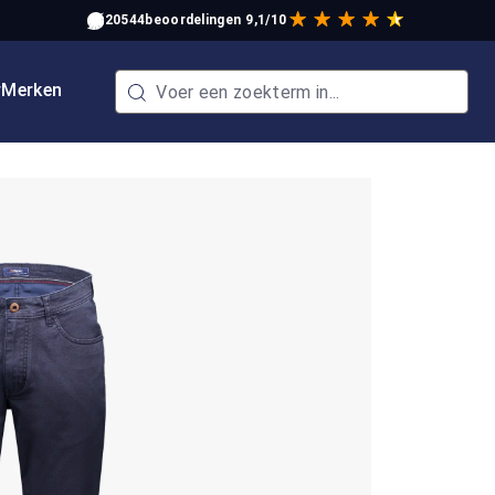
20544
beoordelingen
9,1/10
w
Merken