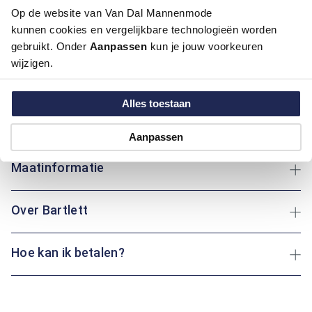
Pasvorm:
Regular Fit
Op de website van Van Dal Mannenmode
kunnen cookies en vergelijkbare technologieën worden
Deze chino van Bartlett combineert een nette uitstraling met
gebruikt. Onder
Aanpassen
kun je jouw voorkeuren
een regular fit pasvorm voor optimaal comfort. Het ontwerp
wijzigen.
maakt het een veelzijdig kledingstuk dat zowel formeel als
informeel te dragen is. Bovendien is de chino in diverse
kleuren beschikbaar. Of je nu op kantoor bent of een dag
Alles toestaan
eropuit gaat: deze broek biedt je altijd de perfecte balans
tussen comfort en stijl.
Aanpassen
Maatinformatie
Over Bartlett
Hoe kan ik betalen?