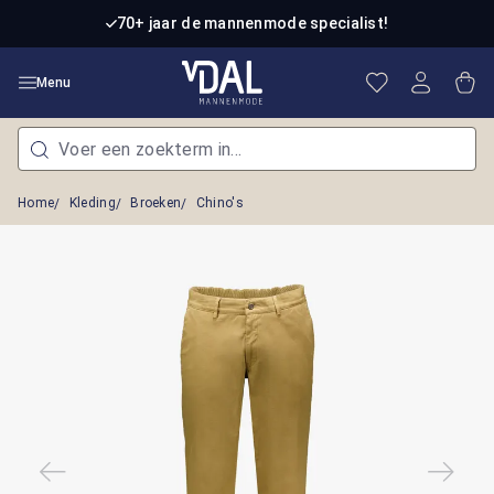
Ga naar de hoofdinhoud
70+ jaar de mannenmode specialist!
Je hebt 0 item
Win
Menu
Home
Kleding
Broeken
Chino's
Afbeeldingengalerij overslaan