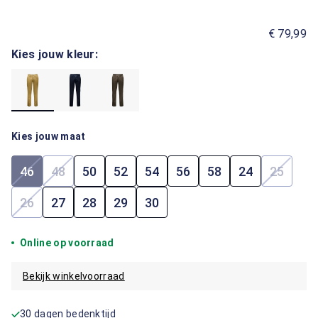
€ 79,99
Kies jouw kleur:
Kies jouw maat
46
48
50
52
54
56
58
24
25
(Deze optie is momenteel niet beschikbaar.)
(Deze optie is momenteel niet beschikbaar.)
(Deze op
26
27
28
29
30
(Deze optie is momenteel niet beschikbaar.)
Online op voorraad
Bekijk winkelvoorraad
30 dagen bedenktijd