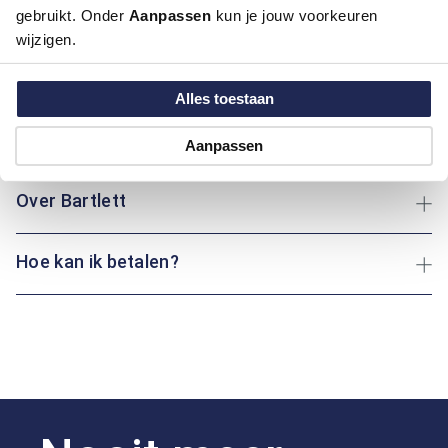
gebruikt. Onder
Aanpassen
kun je jouw voorkeuren
informeel te dragen is. Bovendien is de chino in diverse
wijzigen.
kleuren beschikbaar. Of je nu op kantoor bent of een dag
eropuit gaat: deze broek biedt je altijd de perfecte balans
tussen comfort en stijl.
Alles toestaan
Maatinformatie
Aanpassen
Over Bartlett
Hoe kan ik betalen?