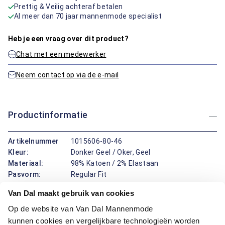
Prettig & Veilig achteraf betalen
Al meer dan 70 jaar mannenmode specialist
Heb je een vraag over dit product?
Chat met een medewerker
Neem contact op via de e-mail
Productinformatie
Artikelnummer
1015606-80-46
Kleur:
Donker Geel / Oker, Geel
Materiaal:
98% Katoen / 2% Elastaan
Pasvorm:
Regular Fit
Van Dal maakt gebruik van cookies
Deze chino van Bartlett combineert een nette uitstraling met
Op de website van Van Dal Mannenmode
een regular fit pasvorm voor optimaal comfort. Het ontwerp
kunnen cookies en vergelijkbare technologieën worden
maakt het een veelzijdig kledingstuk dat zowel formeel als