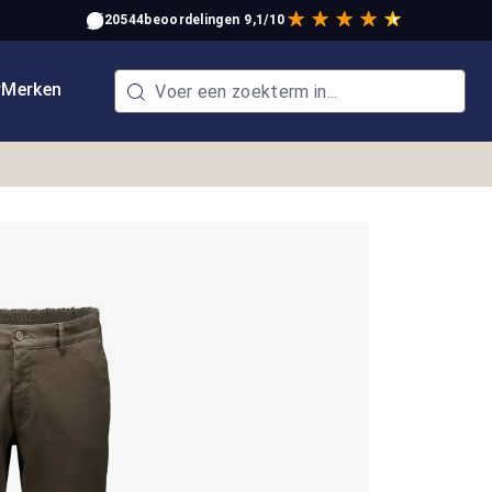
20544
beoordelingen
9,1/10
w
Merken