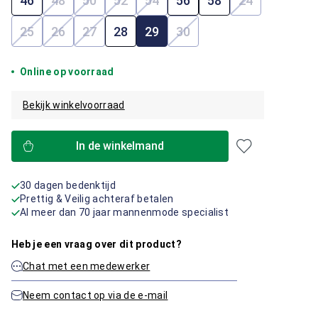
46
48
50
52
54
56
58
24
(Deze optie is momenteel niet beschikbaar.)
(Deze optie is momenteel niet beschikbaar.)
(Deze optie is momenteel niet beschik
(Deze optie is momenteel niet b
(Deze optie i
25
26
27
28
29
30
(Deze optie is momenteel niet beschikbaar.)
(Deze optie is momenteel niet beschikbaar.)
(Deze optie is momenteel niet beschikbaar.)
(Deze optie is momenteel 
Online op voorraad
Bekijk winkelvoorraad
In de winkelmand
30 dagen bedenktijd
Prettig & Veilig achteraf betalen
Al meer dan 70 jaar mannenmode specialist
Heb je een vraag over dit product?
Chat met een medewerker
Neem contact op via de e-mail