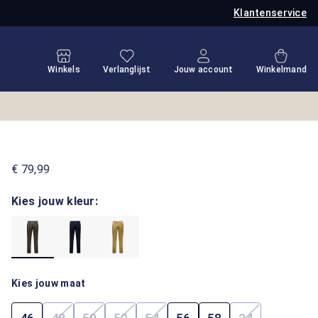
Klantenservice
Je hebt 0 items op je verlanglijstje
Winkel
Winkels
Verlanglijst
Jouw account
Winkelmand
€ 79,99
Kies jouw kleur:
Kies jouw maat