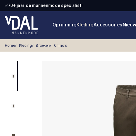
70+ jaar de mannenmode specialist!
 naar de hoofdinhoud
Ga naar de zoekopdracht
Ga naar de hoofdnavigatie
Opruiming
Kleding
Accessoires
Nieu
Home
Kleding
Broeken
Chino's
Afbeeldingengalerij overslaan