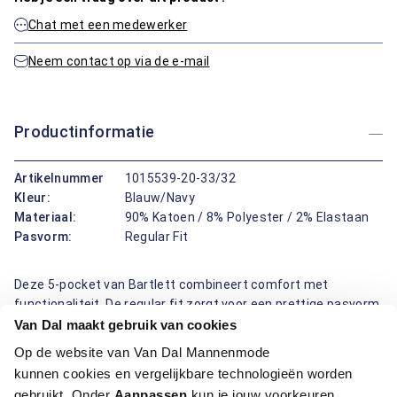
Chat met een medewerker
Neem contact op via de e-mail
Productinformatie
Artikelnummer
1015539-20-33/32
Kleur:
Blauw/Navy
Materiaal:
90% Katoen / 8% Polyester / 2% Elastaan
Pasvorm:
Regular Fit
Deze 5-pocket van Bartlett combineert comfort met
functionaliteit. De regular fit zorgt voor een prettige pasvorm,
terwijl de mix van katoen, polyester en elastaan garant staat
Van Dal maakt gebruik van cookies
voor voldoende bewegingsvrijheid. De broek is voorzien van
Op de website van Van Dal Mannenmode
twee ronde zakken en een coin pocket aan de voorzijde, en
kunnen cookies en vergelijkbare technologieën worden
twee steekzakken met een extra telefoonzak aan de
gebruikt. Onder
Aanpassen
kun je jouw voorkeuren