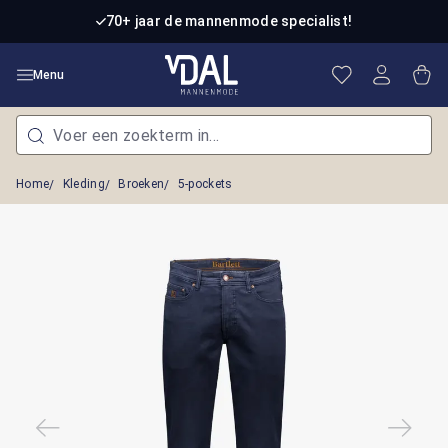
Ga naar de hoofdinhoud
70+ jaar de mannenmode specialist!
Je hebt 0 item
Win
Menu
Home
Kleding
Broeken
5-pockets
Afbeeldingengalerij overslaan