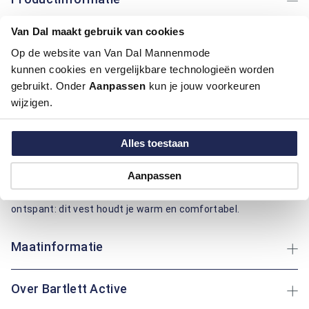
Van Dal maakt gebruik van cookies
Artikelnummer
1016304-78-3XL
Kleur:
Off White, Wit
Op de website van Van Dal Mannenmode
Materiaal:
76% Katoen / 20% Polyester / 4% Elastaan
kunnen cookies en vergelijkbare technologieën worden
Pasvorm:
Regular Fit
gebruikt. Onder
Aanpassen
kun je jouw voorkeuren
Motief:
Uni motief
wijzigen.
Dit vest van Bartlett Active biedt een regular fit pasvorm voor
Alles toestaan
optimaal comfort. Gemaakt van katoen, polyester en
elastaan, zorgt het voor een aangenaam gevoel en
Aanpassen
bewegingsvrijheid. Het effen ontwerp maakt het vest
veelzijdig en tijdloos. Of je nu een wandeling maakt of thuis
ontspant: dit vest houdt je warm en comfortabel.
Maatinformatie
Over Bartlett Active