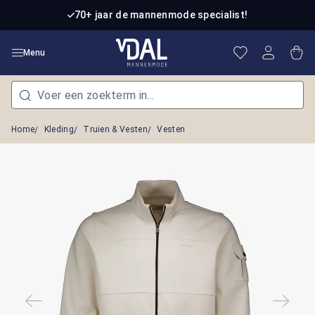
Ga naar de hoofdinhoud
70+ jaar de mannenmode specialist!
Je hebt 0 item
Win
Menu
Home
Kleding
Truien & Vesten
Vesten
Afbeeldingengalerij overslaan