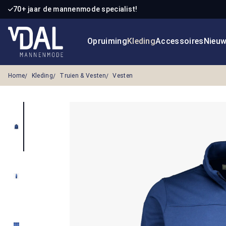
70+ jaar de mannenmode specialist!
 naar de hoofdinhoud
Ga naar de zoekopdracht
Ga naar de hoofdnavigatie
Opruiming
Kleding
Accessoires
Nieu
Home
Kleding
Truien & Vesten
Vesten
Afbeeldingengalerij overslaan