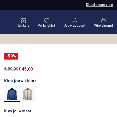
Klantenservice
Je hebt 0 items op je verlanglijstje
Winkel
Winkels
Verlanglijst
Jouw account
Winkelmand
-50%
€ 89,99
€ 45,00
Kies jouw kleur:
Kies jouw maat