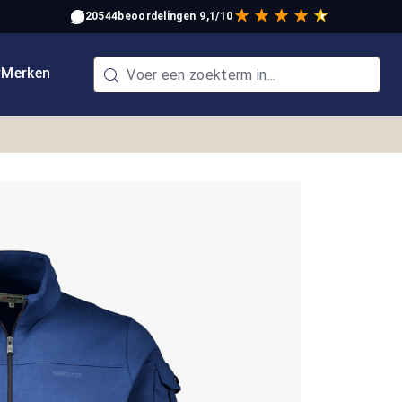
20544
beoordelingen
9,1/10
w
Merken