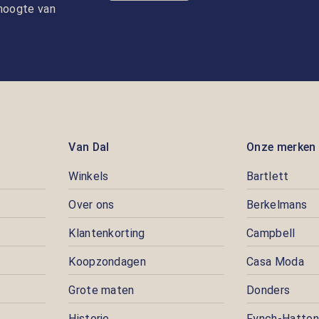
e hoogte van
Van Dal
Onze merken
Winkels
Bartlett
Over ons
Berkelmans
Klantenkorting
Campbell
Koopzondagen
Casa Moda
Grote maten
Donders
Historie
Fynch-Hatton