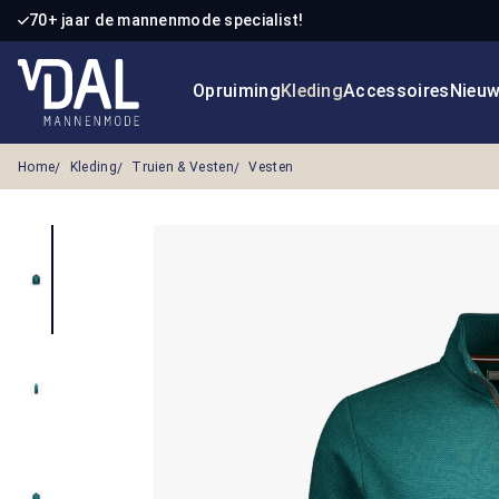
70+ jaar de mannenmode specialist!
 naar de hoofdinhoud
Ga naar de zoekopdracht
Ga naar de hoofdnavigatie
Opruiming
Kleding
Accessoires
Nieu
Home
Kleding
Truien & Vesten
Vesten
Afbeeldingengalerij overslaan