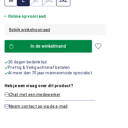
M
L
XL
2XL
3XL
(Deze optie is momenteel niet beschikbaar.)
(Deze optie is momenteel niet beschik
Online op voorraad
Bekijk winkelvoorraad
In de winkelmand
30 dagen bedenktijd
Prettig & Veilig achteraf betalen
Al meer dan 70 jaar mannenmode specialist
Heb je een vraag over dit product?
Chat met een medewerker
Neem contact op via de e-mail