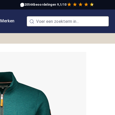
20544
beoordelingen
9,1/10
w
Merken