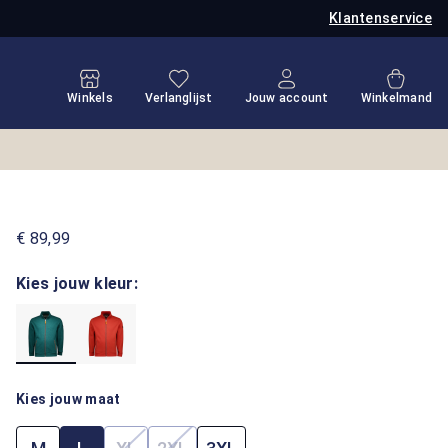
Klantenservice
Je hebt 0 items op je verlanglijstje
Winkel
Winkels
Verlanglijst
Jouw account
Winkelmand
€ 89,99
Kies jouw kleur:
Kies jouw maat