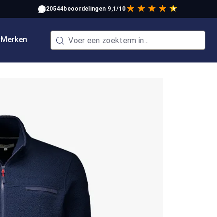
20544
beoordelingen
9,1/10
w
Merken