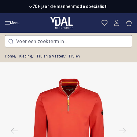
Ga naar de hoofdinhoud
70+ jaar de mannenmode specialist!
Je hebt 0 item
Win
Menu
Home
Kleding
Truien & Vesten
Truien
Afbeeldingengalerij overslaan