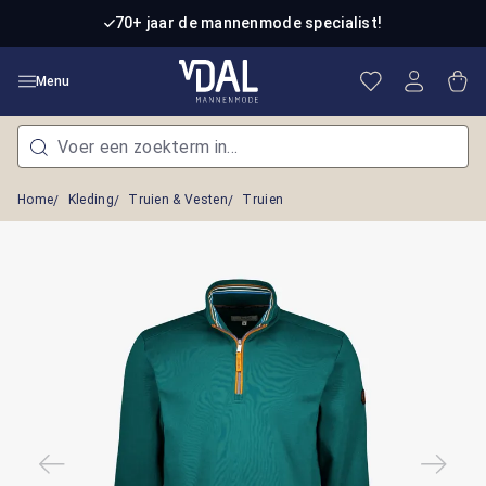
Ga naar de hoofdinhoud
70+ jaar de mannenmode specialist!
Je hebt 0 item
Win
Menu
Home
Kleding
Truien & Vesten
Truien
Afbeeldingengalerij overslaan