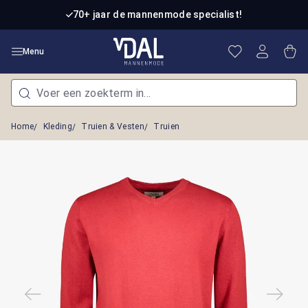
Ga naar de hoofdinhoud
70+ jaar de mannenmode specialist!
Je hebt 0 item
Win
Menu
Home
Kleding
Truien & Vesten
Truien
Afbeeldingengalerij overslaan