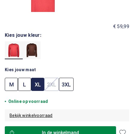
€ 59,99
Kies jouw kleur:
Kies jouw maat
M
L
XL
2XL
3XL
(Deze optie is momenteel niet beschik
Online op voorraad
Bekijk winkelvoorraad
In de winkelmand