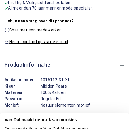
Prettig & Veilig achteraf betalen
Al meer dan 70 jaar mannenmode specialist
Heb je een vraag over dit product?
Chat met een medewerker
Neem contact op via de e-mail
Productinformatie
Artikelnummer
1016112-31-XL
Kleur:
Midden Paars
Materiaal:
100% Katoen
Pasvorm:
Regular Fit
Motief:
Natuur elementen motief
Van Dal maakt gebruik van cookies
Deze polo van Bartlett Active biedt een verfrissende
uitstraling met zijn natuurmotief. De regular fit pasvorm
Op de website van Van Dal Mannenmode