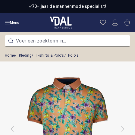
Ga naar de hoofdinhoud
70+ jaar de mannenmode specialist!
Je hebt 0 item
Win
Menu
Home
Kleding
T-shirts & Polo's
Polo's
Afbeeldingengalerij overslaan