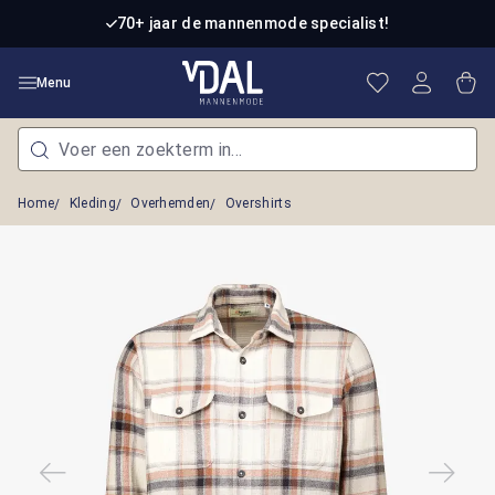
Ga naar de hoofdinhoud
70+ jaar de mannenmode specialist!
Je hebt 0 item
Win
Menu
Home
Kleding
Overhemden
Overshirts
Afbeeldingengalerij overslaan