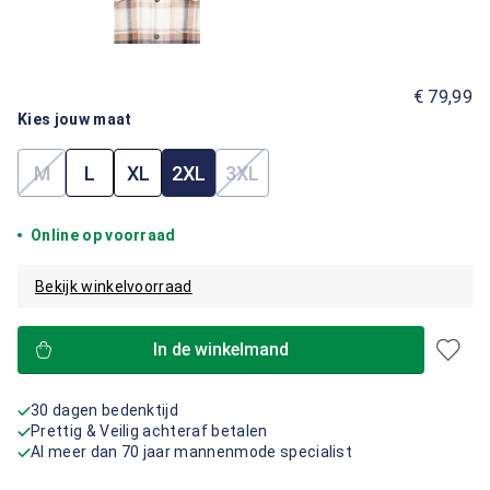
€ 79,99
Kies jouw maat
M
L
XL
2XL
3XL
(Deze optie is momenteel niet beschikbaar.)
(Deze optie is momenteel niet 
Online op voorraad
Bekijk winkelvoorraad
In de winkelmand
30 dagen bedenktijd
Prettig & Veilig achteraf betalen
Al meer dan 70 jaar mannenmode specialist