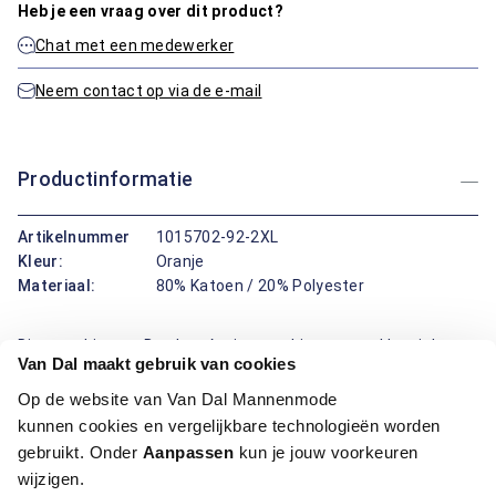
Heb je een vraag over dit product?
Chat met een medewerker
Neem contact op via de e-mail
Productinformatie
Artikelnummer
1015702-92-2XL
Kleur:
Oranje
Materiaal:
80% Katoen / 20% Polyester
Dit overshirt van Bartlett Active combineert een klassieke
Van Dal maakt gebruik van cookies
boord met lange mouwen en een regular fit pasvorm,
waardoor het een tijdloze keuze is. De warme tinten in het
Op de website van Van Dal Mannenmode
ruitpatroon zorgen voor een vertrouwde uitstraling. Of je nu
kunnen cookies en vergelijkbare technologieën worden
door de stad wandelt of een avondje thuis ontspant: dit
gebruikt. Onder
Aanpassen
kun je jouw voorkeuren
kledingstuk biedt altijd comfort.
wijzigen.