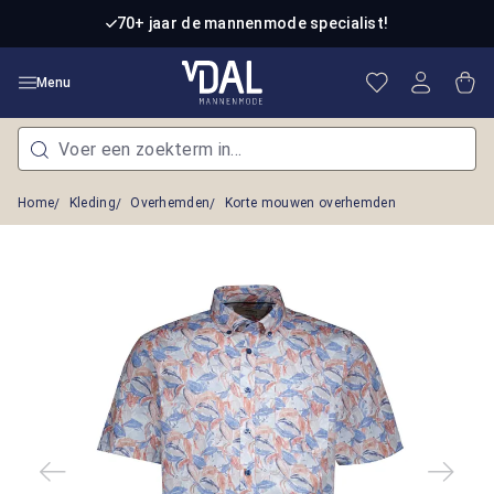
Ga naar de hoofdinhoud
70+ jaar de mannenmode specialist!
Je hebt 0 item
Win
Menu
Home
Kleding
Overhemden
Korte mouwen overhemden
Afbeeldingengalerij overslaan