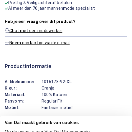
Prettig & Veilig achteraf betalen
Al meer dan 70 jaar mannenmode specialist
Heb je een vraag over dit product?
Chat met een medewerker
Neem contact op via de e-mail
Productinformatie
Artikelnummer
1016178-92-XL
Kleur:
Oranje
Materiaal:
100% Katoen
Pasvorm:
Regular Fit
Motief:
Fantasie motief
Van Dal maakt gebruik van cookies
Dit overhemd korte mouw van Bartlett Active draagt prettig
en ziet er fris uit. De button-down boord blijft netjes in vorm,
Op de website van Van Dal Mannenmode