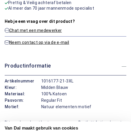
Prettig & Veilig achteraf betalen
Al meer dan 70 jaar mannenmode specialist
Heb je een vraag over dit product?
Chat met een medewerker
Neem contact op via de e-mail
Productinformatie
Artikelnummer
1016177-21-3XL
Kleur:
Midden Blauw
Materiaal:
100% Katoen
Pasvorm:
Regular Fit
Motief:
Natuur elementen motief
Dit overhemd met korte mouwen van Bartlett Active draagt
Van Dal maakt gebruik van cookies
prettig en ziet er verzorgd uit. De button-downboord houdt de