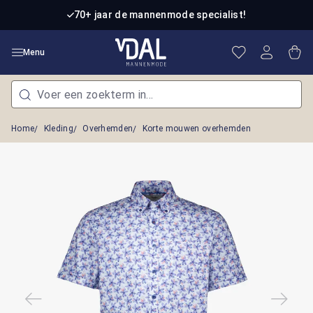
Ga naar de hoofdinhoud
70+ jaar de mannenmode specialist!
Je hebt 0 item
Win
Menu
Home
Kleding
Overhemden
Korte mouwen overhemden
Afbeeldingengalerij overslaan