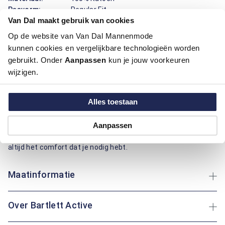
Pasvorm:
Regular Fit
Van Dal maakt gebruik van cookies
Motief:
Natuur elementen motief
Op de website van Van Dal Mannenmode
kunnen cookies en vergelijkbare technologieën worden
Dit overhemd met korte mouwen van Bartlett Active biedt
een combinatie van comfort en stijl. Het is gemaakt van
gebruikt. Onder
Aanpassen
kun je jouw voorkeuren
katoen, wat zorgt voor een aangenaam draagcomfort en
wijzigen.
ademend vermogen. De button-down boord en knopen geven
het een klassieke uitstraling, terwijl de regular fit pasvorm
Alles toestaan
zorgt voor een ontspannen draagervaring. Ideaal voor diverse
gelegenheden, van een wandeling in het park tot een
ontspannen middag thuis. Of je nu geniet van een zonnige
Aanpassen
dag buiten of ontspannen leest in de tuin: dit overhemd biedt
altijd het comfort dat je nodig hebt.
Maatinformatie
Over Bartlett Active