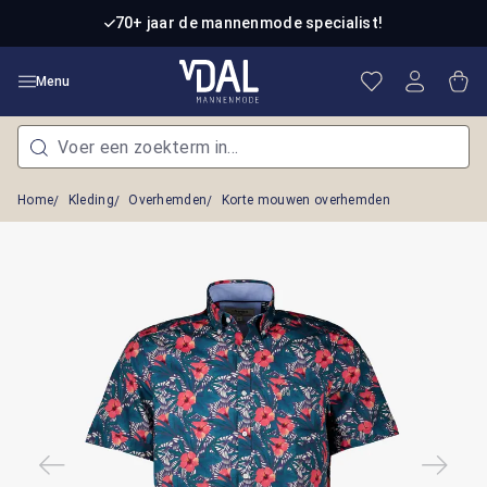
Ga naar de hoofdinhoud
70+ jaar de mannenmode specialist!
Je hebt 0 item
Win
Menu
Home
Kleding
Overhemden
Korte mouwen overhemden
Afbeeldingengalerij overslaan