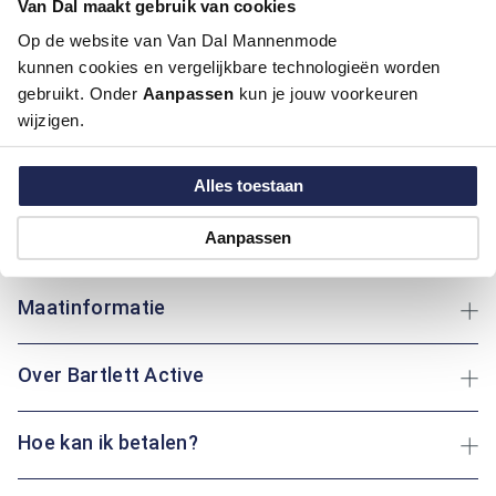
Van Dal maakt gebruik van cookies
Motief:
Uni motief
Op de website van Van Dal Mannenmode
kunnen cookies en vergelijkbare technologieën worden
Deze korte broek van Bartlett Active is perfect voor warme
gebruikt. Onder
Aanpassen
kun je jouw voorkeuren
dagen. Gemaakt van katoen en elastaan, biedt het een
wijzigen.
comfortabele en flexibele pasvorm. Het effen ontwerp zorgt
voor een tijdloze uitstraling, ideaal voor elke gelegenheid. Het
katoen zorgt voor ademend vermogen, terwijl elastaan zorgt
Alles toestaan
voor bewegingsvrijheid. Of je nu een wandeling maakt of
ontspant in de tuin: deze korte broek biedt je altijd optimaal
Aanpassen
comfort.
Maatinformatie
Over Bartlett Active
Hoe kan ik betalen?