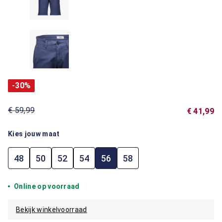
-30%
€ 59,99
€ 41,99
Kies jouw maat
48
50
52
54
56
58
Online op voorraad
Bekijk winkelvoorraad