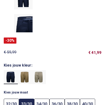
-30%
€ 59,99
€ 41,99
Kies jouw kleur:
Kies jouw maat
32/30
33/30
34/30
36/30
38/30
40/30