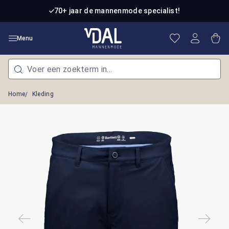
Ga naar de hoofdinhoud
70+ jaar de mannenmode specialist!
Je hebt 0 item
Win
Menu
Home
Kleding
Afbeeldingengalerij overslaan