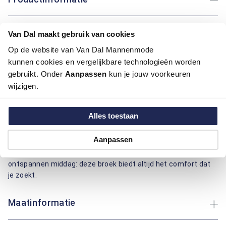
Artikelnummer
1016257-20-33/30
Van Dal maakt gebruik van cookies
Kleur:
Blauw/Navy
Materiaal:
100% Polyester
Op de website van Van Dal Mannenmode
Pasvorm:
Regular Fit
kunnen cookies en vergelijkbare technologieën worden
Motief:
Uni motief
gebruikt. Onder
Aanpassen
kun je jouw voorkeuren
wijzigen.
Deze korte broek van Bartlett Active biedt een regular fit
pasvorm voor optimaal comfort. Het effen ontwerp geeft een
Alles toestaan
rustige uitstraling, terwijl het gebruik van polyester zorgt voor
duurzaamheid en gemakkelijke verzorging. Dankzij het
Aanpassen
materiaal is de broek lichtgewicht en ademend, perfect voor
warme dagen. Of je nu een wandeling maakt of geniet van een
ontspannen middag: deze broek biedt altijd het comfort dat
je zoekt.
Maatinformatie