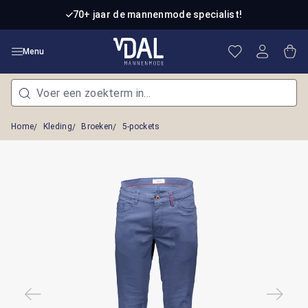
Ga naar de hoofdinhoud
70+ jaar de mannenmode specialist!
Je hebt 0 item
Win
Menu
Home
Kleding
Broeken
5-pockets
Afbeeldingengalerij overslaan