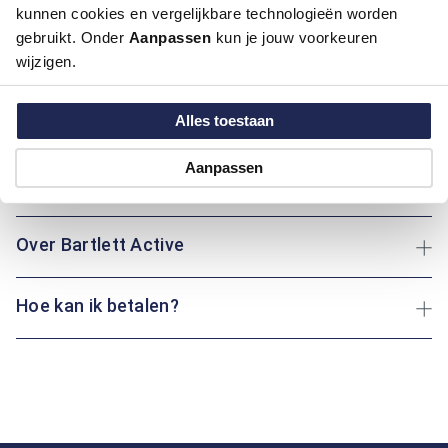
kunnen cookies en vergelijkbare technologieën worden
gebruikt. Onder
Aanpassen
kun je jouw voorkeuren
Artikelnummer
1016174-21-34/30
wijzigen.
Kleur:
Midden Blauw
Materiaal:
98% Katoen / 2% Elastaan
Pasvorm:
Regular Fit
Alles toestaan
Motief:
Uni motief
Aanpassen
Maatinformatie
Over Bartlett Active
Hoe kan ik betalen?