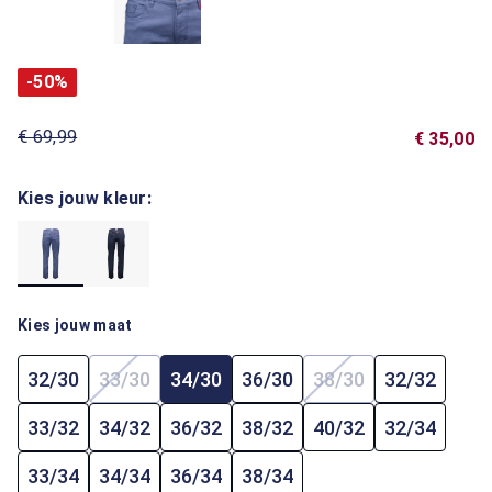
-50%
€ 69,99
€ 35,00
Kies jouw kleur:
Kies jouw maat
32/30
33/30
34/30
36/30
38/30
32/32
(Deze optie is momenteel niet beschikbaar.)
(Deze optie is mome
33/32
34/32
36/32
38/32
40/32
32/34
33/34
34/34
36/34
38/34