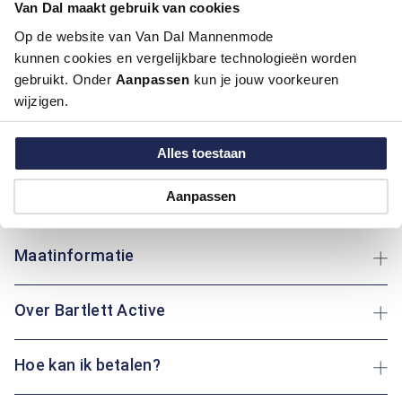
Kleur:
Blauw/Navy
Van Dal maakt gebruik van cookies
Materiaal:
98% Katoen / 2% Elastaan
Op de website van Van Dal Mannenmode
Pasvorm:
Regular Fit
kunnen cookies en vergelijkbare technologieën worden
gebruikt. Onder
Aanpassen
kun je jouw voorkeuren
Deze 5-pocket van Bartlett Active combineert comfort met
wijzigen.
een middenbruine of blauwe kleur, perfect voor dagelijks
gebruik. De 5-pocket constructie biedt praktische zakken,
terwijl de pasvorm zorgt voor een eigentijdse uitstraling.
Alles toestaan
Ideaal voor zowel casual als meer formele gelegenheden. Of
je nu een wandeling maakt of een dag op kantoor doorbrengt:
Aanpassen
deze broek biedt je altijd een betrouwbare en stijlvolle keuze.
Maatinformatie
Over Bartlett Active
Hoe kan ik betalen?