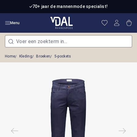
Ga naar de hoofdinhoud
70+ jaar de mannenmode specialist!
Je hebt 0 item
Win
Menu
Home
Kleding
Broeken
5-pockets
Afbeeldingengalerij overslaan