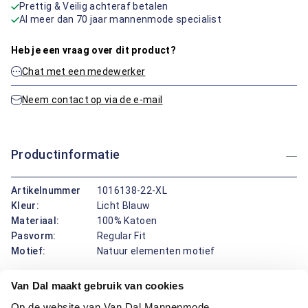
Prettig & Veilig achteraf betalen
Al meer dan 70 jaar mannenmode specialist
Heb je een vraag over dit product?
Chat met een medewerker
Neem contact op via de e-mail
Productinformatie
Artikelnummer
1016138-22-XL
Kleur:
Licht Blauw
Materiaal:
100% Katoen
Pasvorm:
Regular Fit
Motief:
Natuur elementen motief
Van Dal maakt gebruik van cookies
Deze polo van Bartlett geeft je dag direct een frisse
uitstraling. De regular fit pasvorm draagt prettig en valt mooi
Op de website van Van Dal Mannenmode