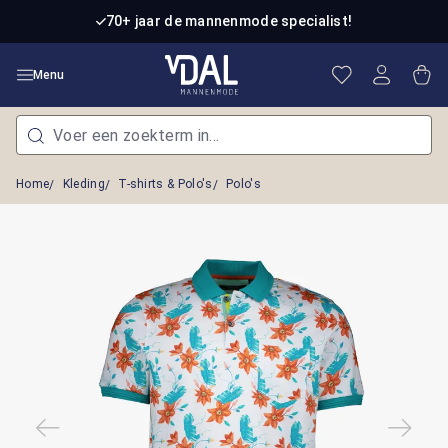
Ga naar de hoofdinhoud
70+ jaar de mannenmode specialist!
Je hebt 0 item
Win
Menu
Home
Kleding
T-shirts & Polo's
Polo's
Afbeeldingengalerij overslaan